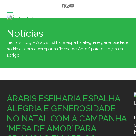
Skip
Facebook
Instagram
YouTube
to
content
Open
Close
mobile
mobile
Notícias
menu
menu
Início
»
Blog
»
Árabis Esfiharia espalha alegria e generosidade
no Natal com a campanha ‘Mesa de Amor’ para crianças em
abrigo.
ÁRABIS ESFIHARIA ESPALHA
ALEGRIA E GENEROSIDADE
NO NATAL COM A CAMPANHA
‘MESA DE AMOR’ PARA