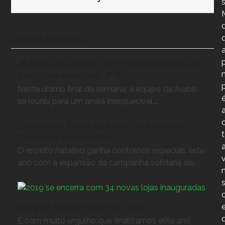
Outras notícias
🎉 Arraiá da Árabis: Um Final de Semana de
Tradição e Alegria! 🌽🎊
Neste último final de semana, a equipe da Árabis
se reuniu para um arraiá inesquecível,…
Campanha Mesa de Amor da Árabis se
multiplica pelo Brasil
O espírito natalino ganha contornos especiais este
ano com a expansão da campanha solidária da…
2019 se encerra com 34 lojas
É com muito orgulho que finalizamos este ano,