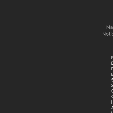
Ma
Notí
I