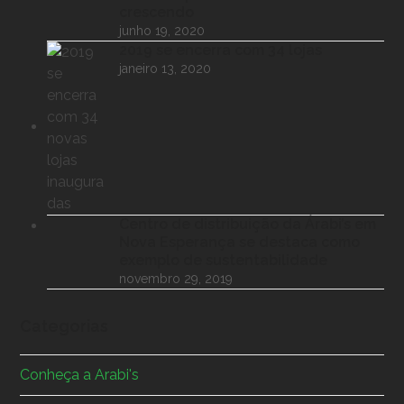
crescendo
junho 19, 2020
2019 se encerra com 34 lojas
janeiro 13, 2020
Centro de distribuição da Árabi’s em
Nova Esperança se destaca como
exemplo de sustentabilidade
novembro 29, 2019
Categorias
Conheça a Arabi's