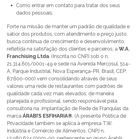
Como entrar em contato para tratar dos seus
dados pessoais.
Forte na missão de manter um padrão de qualidade e
sabor dos produtos, com atendimento e preço justo,
busca contínua de crescimento e desenvolvimento,
refletida na satisfação dos clientes e parceiros, a
W.A.
Franchising Ltda
. (Inscrita no CNPJ sob o n.
21.314.601/0001-49 e sede na Avenida Mercosul, 514-
A, Parque Industrial, Nova Esperança-PR, Brasil, CEP:
87.600-000) vem consolidando através de seus
valores uma rede de restaurantes com padrões de
qualidade cada vez mais elevados, de maneira
planejada e profissional, sendo responsável pela
consultoria na implantação de Rede de Franquias da
marca
ÁRABI’S ESFIHARIA®
. (A presente Política de
Privacidade também se aplica à empresa T.W.
Indústria e Comércio de Alimentos, CNPJ n.
12.980.624/0001-00, pertencente ao grupo Árabi’s