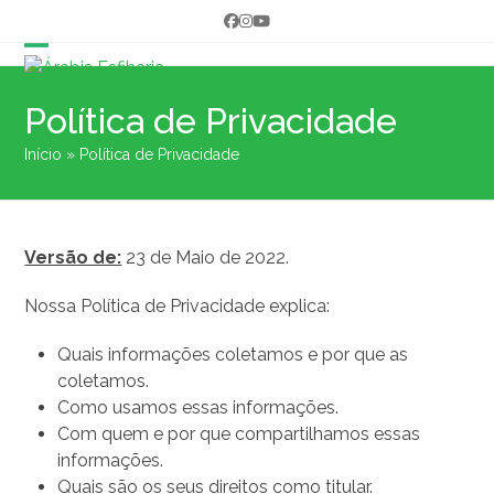
Skip
Facebook
Instagram
YouTube
to
content
Open
Close
mobile
mobile
Política de Privacidade
menu
menu
Início
»
Política de Privacidade
Versão de:
23 de Maio de 2022.
Nossa Política de Privacidade explica:
Quais informações coletamos e por que as
coletamos.
Como usamos essas informações.
Com quem e por que compartilhamos essas
informações.
Quais são os seus direitos como titular.