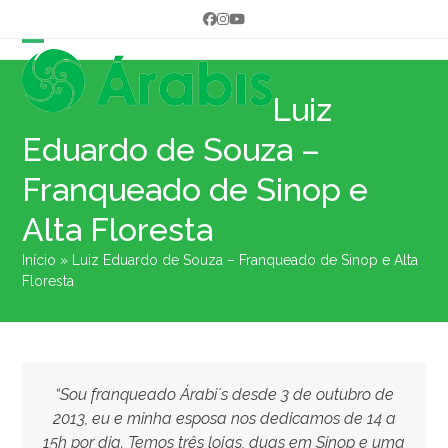
Skip
Facebook
Instagram
YouTube
to
content
Open
Close
mobile
mobile
Luiz
menu
menu
Eduardo de Souza –
Franqueado de Sinop e
Alta Floresta
Início
»
Luiz Eduardo de Souza – Franqueado de Sinop e Alta
Floresta
“Sou franqueado Árabi´s desde 3 de outubro de
2013, eu e minha esposa nos dedicamos de 14 a
15h por dia. Temos três lojas, duas em Sinop e uma