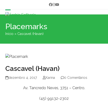
Skip
Facebook
Instagram
YouTube
to
content
Open
Close
mobile
mobile
Placemarks
menu
menu
Início
»
Cascavel (Havan)
Cascavel (Havan)
dezembro 4, 2017
Karina
0 Comentários
Av. Tancredo Neves, 3751 – Centro.
(45) 99132-2302