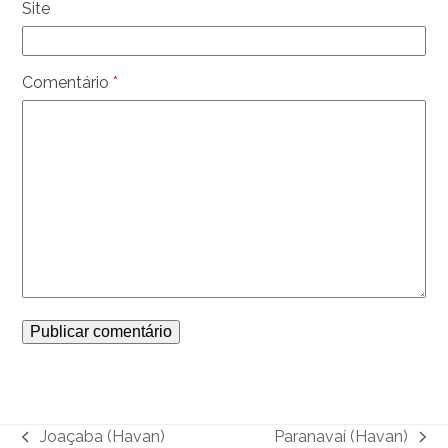
Site
Comentário
*
Joaçaba (Havan)
Paranavaí (Havan)
previous
next